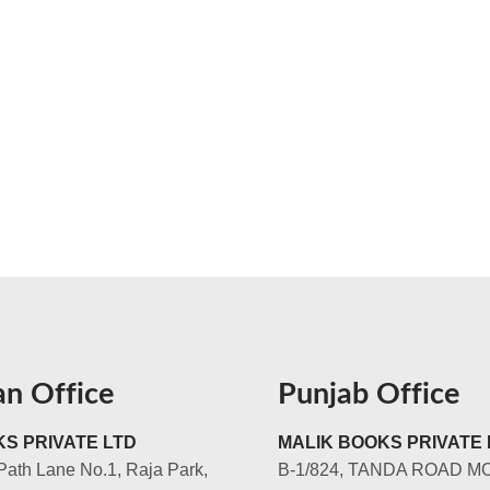
an Office
Punjab Office
S PRIVATE LTD
MALIK BOOKS PRIVATE 
Path Lane No.1, Raja Park,
B-1/824, TANDA ROAD M