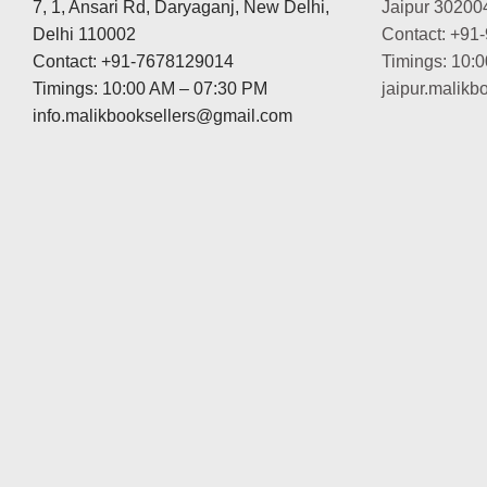
7, 1, Ansari Rd, Daryaganj, New Delhi,
Jaipur 30200
Delhi 110002
Contact: +91
Contact: +91-7678129014
Timings: 10:
Timings: 10:00 AM – 07:30 PM
jaipur.malik
info.malikbooksellers@gmail.com