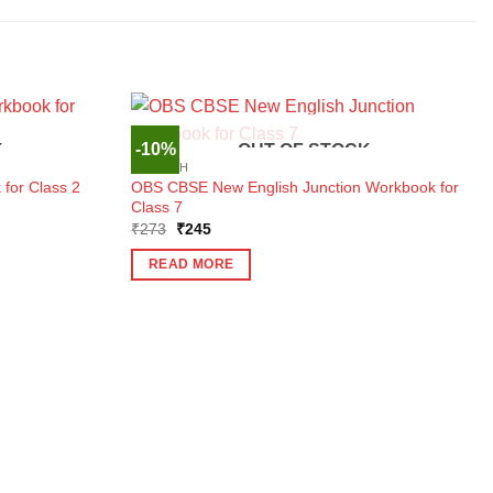
-10%
K
OUT OF STOCK
ENGLISH
OBS CBSE New English Junction Workbook for
for Class 2
Class 7
Original
Current
₹
273
₹
245
price
price
was:
is:
READ MORE
₹273.
₹245.