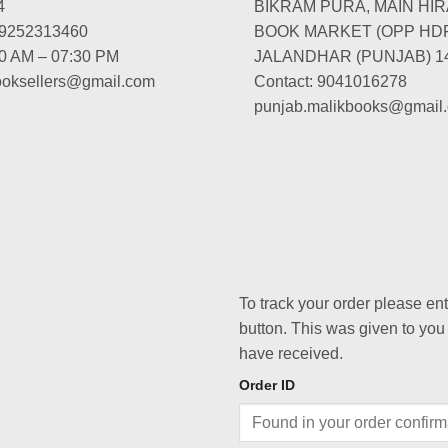
4
BIKRAM PURA, MAIN HIR
-9252313460
BOOK MARKET (OPP HD
00 AM – 07:30 PM
JALANDHAR (PUNJAB) 1
booksellers@gmail.com
Contact: 9041016278
punjab.malikbooks@gmail
To track your order please en
button. This was given to you
have received.
Order ID