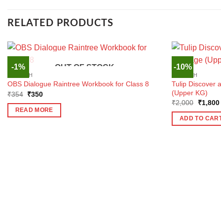
RELATED PRODUCTS
-1%
-10%
OUT OF STOCK
ENGLISH
ENGLISH
Tulip Discover
OBS Dialogue Raintree Workbook for Class 8
(Upper KG)
Original
Current
₹
354
₹
350
price
price
Origina
₹
2,000
₹
1,800
was:
is:
price
READ MORE
₹354.
₹350.
was:
ADD TO CAR
₹2,000.