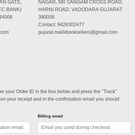
AN GATE,
NAGAR, NR SANGAM CROSS ROAD,
FC BANK)
HARNI ROAD, VADODARA GUJARAT
44008
390006
Contact: 9426302477
.com
gujarat.malikbooksellers@gmail.com
ter your Order ID in the box below and press the "Track"
 on your receipt and in the confirmation email you should
Billing email