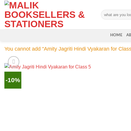
Skip
to
Search
content
for:
HOME
A
You cannot add "Amity Jagriti Hindi Vyakaran for Class 
-10%