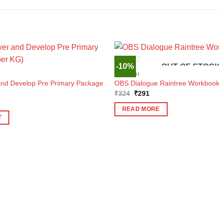
-10%
OUT OF STOC
ENGLISH
 and Develop Pre Primary Package
OBS Dialogue Raintree Workbook 
Original
Current
₹
324
₹
291
price
price
l
Current
was:
is:
price
READ MORE
₹324.
₹291.
is:
T
₹1,800.