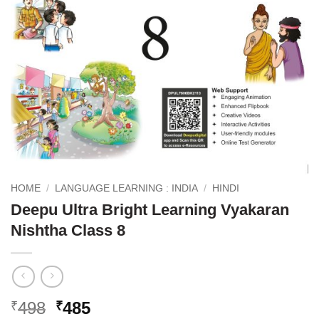
HOME
/
LANGUAGE LEARNING : INDIA
/
HINDI
Deepu Ultra Bright Learning Vyakaran
Nishtha Class 8
Original
Current
498
485
₹
₹