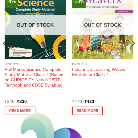
-4%
-10%
OUT OF STOCK
OUT OF STOCK
SCIENCE
ENGLISH
Full Marks Science Complete
Indiannica Learning Weaver
Study Material Class 7 (Based
English for Class 7
on CURIOSITY New NCERT
Textbook and CBSE Syllabus)
Original
Current
Original
Current
₹
240
₹
230
₹
470
₹
423
price
price
price
price
was:
is:
was:
is:
READ MORE
READ MORE
₹240.
₹230.
₹470.
₹423.