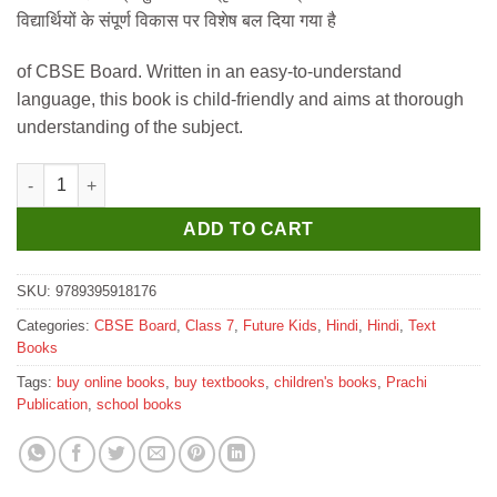
was:
is:
विद्यार्थियों के संपूर्ण विकास पर विशेष बल दिया गया है
₹475.
₹470.
of CBSE Board. Written in an easy-to-understand
language, this book is child-friendly and aims at thorough
understanding of the subject.
Future Kids Gyanlok Hindi Pathyapustak for Class 7 quantity
ADD TO CART
SKU:
9789395918176
Categories:
CBSE Board
,
Class 7
,
Future Kids
,
Hindi
,
Hindi
,
Text
Books
Tags:
buy online books
,
buy textbooks
,
children's books
,
Prachi
Publication
,
school books