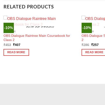
RELATED PRODUCTS
-10%
-10%
OUT OF STOCK
ENGLISH
ENGLISH
OBS Dialogue Raintree Main Coursebook for
OBS Dialogue S
Class 2
2
Original
Current
Original
Curr
₹
453
₹
407
₹
286
₹
257
price
price
price
pric
was:
is:
was:
is:
READ MORE
READ MORE
₹453.
₹407.
₹286.
₹25