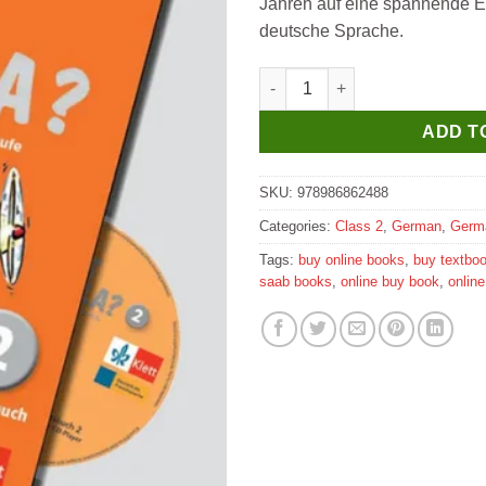
Jahren auf eine spannende E
deutsche Sprache.
Goyal Saab Wo ist Paula 2 Kur
ADD T
SKU:
978986862488
Categories:
Class 2
,
German
,
Germ
Tags:
buy online books
,
buy textbo
saab books
,
online buy book
,
onlin