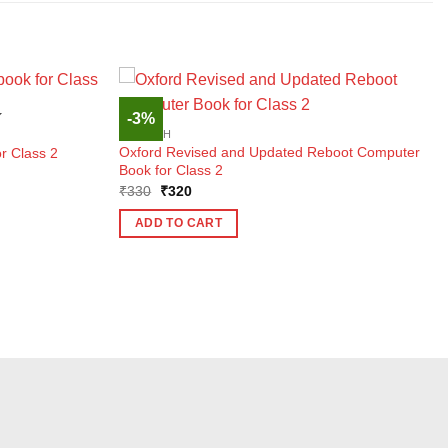
-3%
K
ENGLISH
Oxford Revised and Updated Reboot Computer
r Class 2
Book for Class 2
Original
Current
₹
330
₹
320
price
price
was:
is:
ADD TO CART
₹330.
₹320.