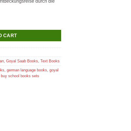
ntdeckungsreise durch die
sbuch+Arbeitsbuch (2 Book set) quantity
O CART
an
,
Goyal Saab Books
,
Text Books
oks
,
german language books
,
goyal
e buy school books sets