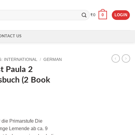
0
LOGIN
₹
0
ONTACT US
: INTERNATIONAL
/
GERMAN
t Paula 2
sbuch (2 Book
die Primarstufe Die
unge Lernende ab ca. 9