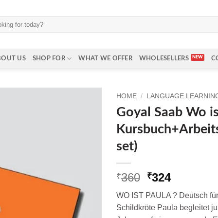
BOUT US
SHOP FOR
WHAT WE OFFER
WHOLESELLERS
C
HOME
/
LANGUAGE LEARNING
Goyal Saab Wo is
Kursbuch+Arbeit
set)
Original
Current
360
324
₹
₹
price
price
WO IST PAULA ? Deutsch für 
was:
is:
Schildkröte Paula begleitet j
₹360.
₹324.