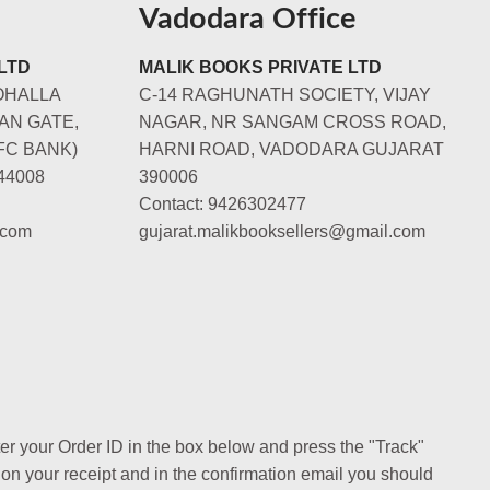
Vadodara Office
LTD
MALIK BOOKS PRIVATE LTD
OHALLA
C-14 RAGHUNATH SOCIETY, VIJAY
AN GATE,
NAGAR, NR SANGAM CROSS ROAD,
FC BANK)
HARNI ROAD, VADODARA GUJARAT
44008
390006
Contact: 9426302477
.com
gujarat.malikbooksellers@gmail.com
ter your Order ID in the box below and press the "Track"
 on your receipt and in the confirmation email you should