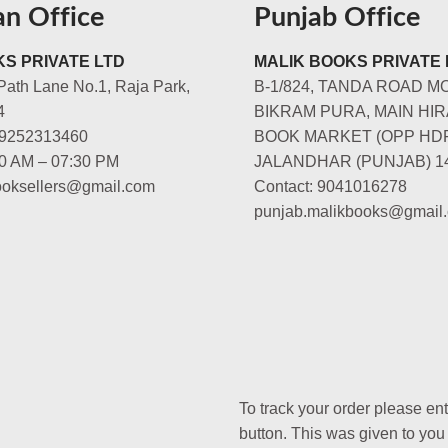
an Office
Punjab Office
S PRIVATE LTD
MALIK BOOKS PRIVATE 
Path Lane No.1, Raja Park,
B-1/824, TANDA ROAD M
4
BIKRAM PURA, MAIN HIR
-9252313460
BOOK MARKET (OPP HD
00 AM – 07:30 PM
JALANDHAR (PUNJAB) 1
booksellers@gmail.com
Contact: 9041016278
punjab.malikbooks@gmail
To track your order please en
button. This was given to you