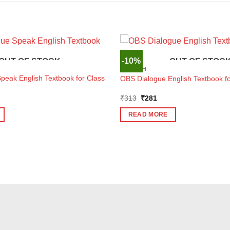
-10%
OUT OF STOCK
OUT OF STOC
ENGLISH
peak English Textbook for Class
OBS Dialogue English Textbook fo
ent
Original
Current
₹
313
₹
281
e
price
price
was:
is:
READ MORE
7.
₹313.
₹281.