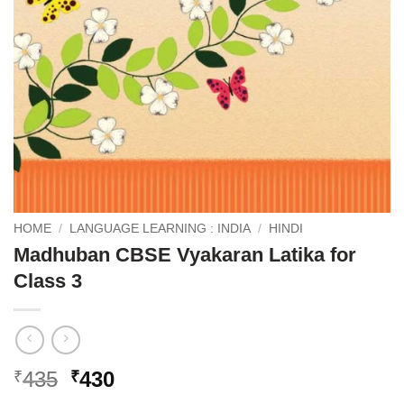
HOME
/
LANGUAGE LEARNING : INDIA
/
HINDI
Madhuban CBSE Vyakaran Latika for
Class 3
Original
Current
435
430
₹
₹
price
price