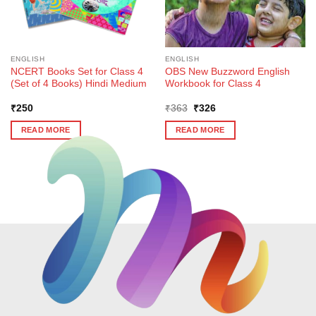
ENGLISH
ENGLISH
NCERT Books Set for Class 4
OBS New Buzzword English
(Set of 4 Books) Hindi Medium
Workbook for Class 4
Original
Current
₹
250
₹
363
₹
326
price
price
was:
is:
READ MORE
READ MORE
₹363.
₹326.