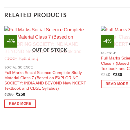
RELATED PRODUCTS
-4%
-4%
OUT OF STOCK
SCIENCE
Full Marks Sci
Class 7 (Base
SOCIAL SCIENCE
Textbook and C
Full Marks Social Science Complete Study
Original
Curr
₹
240
₹
230
Material Class 7 (Based on EXPLORING
price
pric
was:
is:
SOCIETY: INDIA AND BEYOND New NCERT
READ MORE
₹240.
₹23
Textbook and CBSE Syllabus)
Original
Current
₹
260
₹
250
price
price
was:
is:
READ MORE
₹260.
₹250.