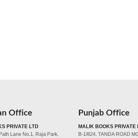
an Office
Punjab Office
S PRIVATE LTD
MALIK BOOKS PRIVATE 
Path Lane No.1, Raja Park,
B-1/824, TANDA ROAD M