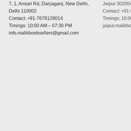
7, 1, Ansari Rd, Daryaganj, New Delhi,
Jaipur 30200
Delhi 110002
Contact: +91
Contact: +91-7678129014
Timings: 10:
Timings: 10:00 AM – 07:30 PM
jaipur.malik
info.malikbooksellers@gmail.com