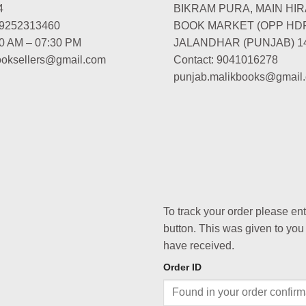
4
BIKRAM PURA, MAIN HIR
-9252313460
BOOK MARKET (OPP HD
00 AM – 07:30 PM
JALANDHAR (PUNJAB) 1
booksellers@gmail.com
Contact: 9041016278
punjab.malikbooks@gmail
To track your order please en
button. This was given to you
have received.
Order ID