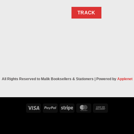
TRACK
All Rights Reserved to Malik Booksellers & Stationers | Powered by
Applenet
Visa
PayPal
Stripe
MasterCard
Cash
On
Delivery