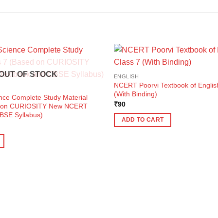
OUT OF STOCK
ENGLISH
NCERT Poorvi Textbook of English
(With Binding)
ence Complete Study Material
₹
90
d on CURIOSITY New NCERT
BSE Syllabus)
ADD TO CART
ent
e
0.