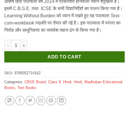
उत्कर्ष हिंदी पाठमाला वर्ष 2014 में प्रकाशित होनेवाली नवीन श्रृंखला है।
was:
is:
इसमें ‌C.B.S.E. तथा ICSE के सभी दिशानिर्देशों का पालन किया गया है।
₹570.
₹565.
‌Learning Without Burden को ध्यान में रखते हुए यह पाठमाला Text-
cum-workbook पद्‌धति पर तैयार की गई है। इस पाठमाला में परंपरा का
निर्वाह और आधुनिकता का समावेश सहज ढंग से किया गया है।
Madhuban Utkarsh Hindi Pathmala for Class 8 quantity
ADD TO CART
SKU:
9789352714162
Categories:
CBSE Board
,
Class 8
,
Hindi
,
Hindi
,
Madhuban Educational
Books
,
Text Books