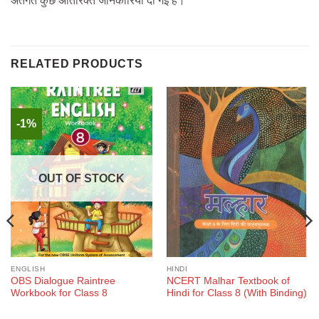
अंतर्गत कुछ अतिरिक्‍त ‌जानकारियाँ दी गई हैं।
RELATED PRODUCTS
-1%
OUT OF STOCK
ENGLISH
HINDI
OBS Dialogue Raintree
NCERT Malhar Textbook of
Workbook for Class 8
Hindi for Class 8 (With Binding)