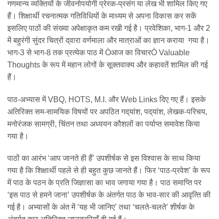
गणमान्य व्यक्तियों के जीवनोपयोगी प्रेरक-प्रसंग या लेख भी शामिल किए गए
हैं। शिक्षार्थी रचनात्मक गतिविधियों के माध्यम से अपना‌ विकास कर सकें
इसलिए पाठों की संख्या अपेक्षाकृत कम रखी गई है। प्रवेशिका, भाग-‌1 और ‌2
में बहुरंगी सुंदर चित्रों द्‌वारा वर्णमाला और मात्राओं का ज्ञान कराया गया है।
भाग-‌3 से भाग-‌8 तक प्रत्येक पाठ में Òआज का विचारÓ ‌Valuable
Thoughts के रूप में महान लोगों के सूक्‍तवाक्य और कहावतें शामिल की गई
हैं।
पाठ-अभ्यास में VBQ, HOTS, M.I. और Web Links दिए गए हैं। इसके
अतिरिक्‍‌त ‌सम-सामयिक विषयों पर अपठित गद्‌यांश, पद्‌यांश, लेखक-परिचय,
मनोरंजक सामग्री, चिंतन तथा अध्ययन कौशलों का पर्याप्‍त समावेश किया
गया है।
पाठों का आरंभ ‘आप जानते ही हैं’ उपशीर्षक से इस विश्‍वास के साथ किया
गया है कि शिक्षार्थी पहले से ही बहुत कुछ जानते हैं। फिर ‘पाठ-प्रवेश’ के रूप
में पाठ के पठन के प्रति जिज्ञासा का भाव जगाया गया है। पाठ समा‌प्‍ति पर
‘इस पाठ से हमने जाना’ उपशीर्षक के अंतर्गत पाठ के भाव-सार की आवृत्‍ति की
गई है। अभ्यासों के अंत में ‘यह भी जानिए’ तथा ‘चलते-चलते’ शीर्षक के