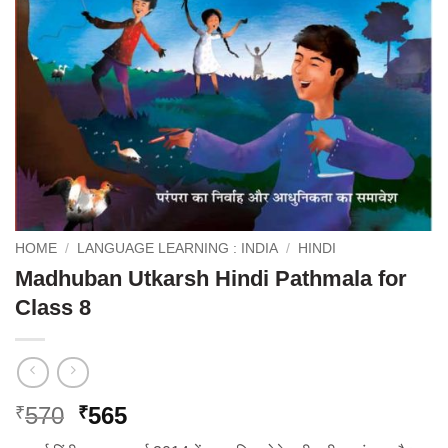
HOME
/
LANGUAGE LEARNING : INDIA
/
HINDI
Madhuban Utkarsh Hindi Pathmala for
Class 8
Original
Current
570
565
₹
₹
price
price