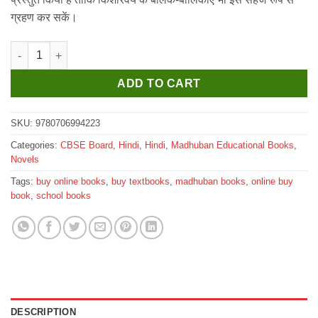
ग्रहण कर सकें।
Madhubun Bal Mahabharata quantity
ADD TO CART
SKU:
9780706994223
Categories:
CBSE Board
,
Hindi
,
Hindi
,
Madhuban Educational Books
,
Novels
Tags:
buy online books
,
buy textbooks
,
madhuban books
,
online buy
book
,
school books
DESCRIPTION