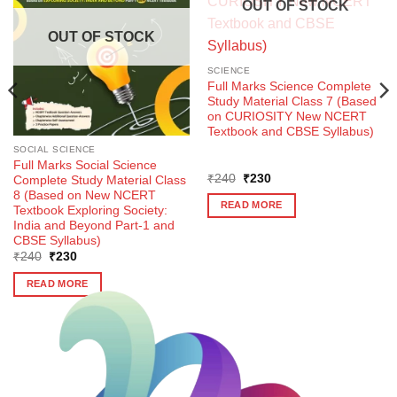
OUT OF STOCK
OUT OF STOCK
SCIENCE
Full Marks Science Complete
Study Material Class 7 (Based
on CURIOSITY New NCERT
Textbook and CBSE Syllabus)
SOCIAL SCIENCE
Full Marks Social Science
Original
Current
₹
240
₹
230
Complete Study Material Class
price
price
8 (Based on New NCERT
was:
is:
READ MORE
Textbook Exploring Society:
₹240.
₹230.
India and Beyond Part-1 and
CBSE Syllabus)
Original
Current
₹
240
₹
230
price
price
was:
is:
READ MORE
₹240.
₹230.