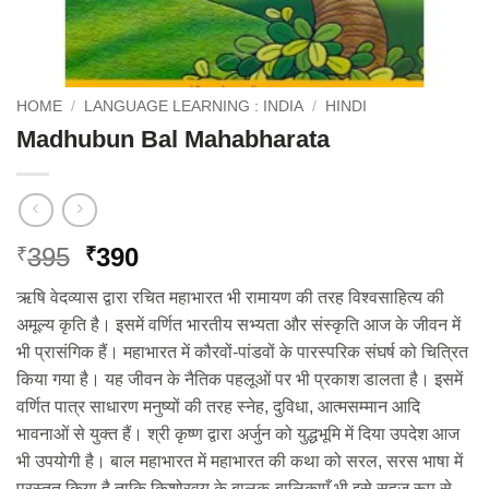
HOME
/
LANGUAGE LEARNING : INDIA
/
HINDI
Madhubun Bal Mahabharata
Original
Current
395
390
₹
₹
price
price
ऋषि वेदव्यास द्वारा रचित महाभारत भी रामायण की तरह विश्‍वसाहित्य की
was:
is:
अमूल्य कृति है। इसमें वर्णित भारतीय सभ्यता और संस्कृति आज के जीवन में
₹395.
₹390.
भी प्रासंगिक हैं। महाभारत में कौरवों-पांडवों के पारस्परिक संघर्ष को चित्रित
किया गया है। यह जीवन के नैतिक पहलूओं पर भी प्रकाश डालता है। इसमें
वर्णित पात्र साधारण मनुष्यों की तरह स्नेह, दुविधा, आत्मसम्मान आदि
भावनाओं से युक्त हैं। श्री कृष्‍ण द्वारा अर्जुन को युद्धभूमि में दिया उपदेश आज
भी उपयोगी है। बाल महाभारत में महाभारत की कथा को सरल, सरस भाषा में
प्रस्तुत किया है ताकि किशोरवय के बालक-बालिकाएँ भी इसे सहज रूप से