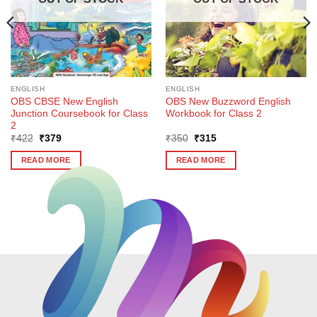
ENGLISH
ENGLISH
OBS CBSE New English
OBS New Buzzword English
Junction Coursebook for Class
Workbook for Class 2
2
Original
Current
Original
Current
₹
422
₹
379
₹
350
₹
315
price
price
price
price
was:
is:
was:
is:
READ MORE
READ MORE
₹422.
₹379.
₹350.
₹315.