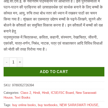
आई.सी.एस.ई. के नवीनतम पाठ्यक्रम पर आधारित है। इस पुस्तकमाला में
₹415.
₹410.
पठन-पाठन की प्रक्रिया को उत्साहवर्धक एवं सार्थक बनाने के लिए बच्चों के
कोमल मन, आयु, रुचि तथा बोध स्तर को ध्यान में रखकर पाठों का चयन
किया गया है। शृंखला का एकमात्र उद्देश्य बच्चों के पढ़ने-लिखने, सुनने और
बोलने के कौशलों का समुचित विकास करना है। इन कौशलों में बच्चों को दक्ष
बनाने हेतु
पाठ्यपुस्तक में चित्रकथा, कविता, कहानी, संस्मरण, रेखाचित्र, जीवनी,
एकांकी, यात्र-वर्णन, निबंध, नाटक, पत्र एवं साक्षात्कार आदि विविध विधाओं
को मोती की तरह पिरोया गया है।
New Saraswati ICSE Hindi Udgam Textbook for Class 2 quantity
ADD TO CART
SKU:
9789352726394
Categories:
Class 2
,
Hindi
,
Hindi
,
ICSE/ISC Board
,
New Saraswati
House
,
Text Books
Tags:
buy online books
,
buy textbooks
,
NEW SARASWATI HOUSE
,