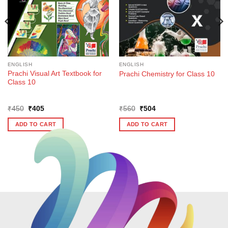
ENGLISH
ENGLISH
Prachi Visual Art Textbook for
Prachi Chemistry for Class 10
Class 10
Original
Current
Original
Current
₹
450
₹
405
₹
560
₹
504
price
price
price
price
was:
is:
was:
is:
ADD TO CART
ADD TO CART
₹450.
₹405.
₹560.
₹504.