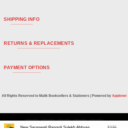
SHIPPING INFO
RETURNS & REPLACEMENTS
PAYMENT OPTIONS
All Rights Reserved to Malik Booksellers & Stationers | Powered by
Applenet
Visa
PayPal
Stripe
MasterCard
Cash
New Saraswati Rangoli Sulekh Abhyas
₹
235