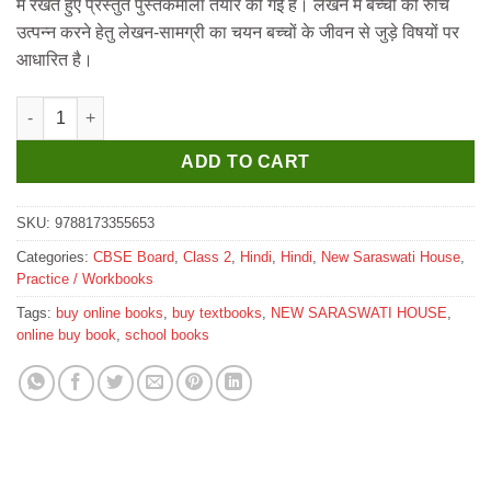
में रखते हुए प्रस्तुत पुस्तकमाला तैयार की गई है। लेखन में बच्चों की रुचि
₹235.
₹230.
उत्पन्न करने हेतु लेखन-सामग्री का चयन बच्चों के जीवन से जुड़े विषयों पर
आधारित है।
New Saraswati Rangoli Sulekh Abhyas Workbook for Class 2 qu
ADD TO CART
SKU:
9788173355653
Categories:
CBSE Board
,
Class 2
,
Hindi
,
Hindi
,
New Saraswati House
,
Practice / Workbooks
Tags:
buy online books
,
buy textbooks
,
NEW SARASWATI HOUSE
,
online buy book
,
school books