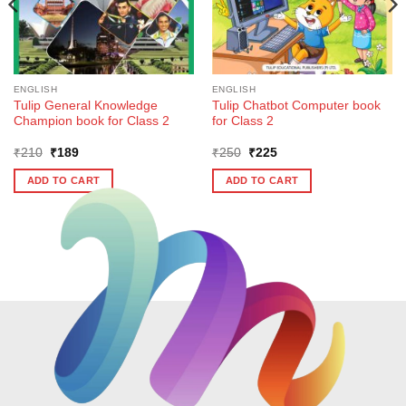
ENGLISH
ENGLISH
Tulip General Knowledge
Tulip Chatbot Computer book
Champion book for Class 2
for Class 2
Original
Current
Original
Current
₹
210
₹
189
₹
250
₹
225
price
price
price
price
was:
is:
was:
is:
ADD TO CART
ADD TO CART
₹210.
₹189.
₹250.
₹225.