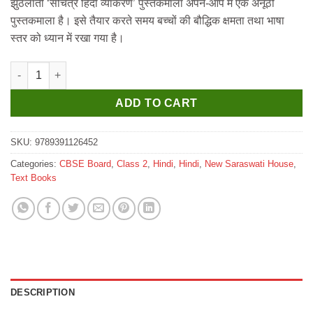
झुठलाती ‘सचित्र हिंदी व्याकरण’ पुस्तकमाला अपने-आप में एक अनूठी
₹300.
₹290.
पुस्तकमाला है। इसे तैयार करते समय बच्चों की बौद्धिक क्षमता तथा भाषा
स्तर को ध्यान में रखा गया है।
New Saraswati Sachitra Hindi Vyakaran Textbook for Class 2 qu
ADD TO CART
SKU:
9789391126452
Categories:
CBSE Board
,
Class 2
,
Hindi
,
Hindi
,
New Saraswati House
,
Text Books
DESCRIPTION