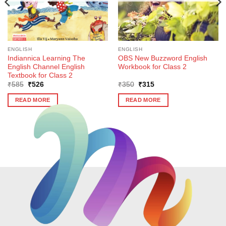
ENGLISH
ENGLISH
Indiannica Learning The
OBS New Buzzword English
English Channel English
Workbook for Class 2
Textbook for Class 2
Original
Current
Original
Current
₹
585
₹
526
₹
350
₹
315
price
price
price
price
was:
is:
was:
is:
READ MORE
READ MORE
₹585.
₹526.
₹350.
₹315.