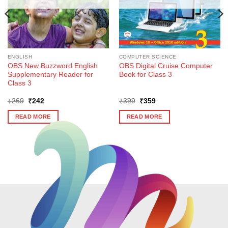
ENGLISH
COMPUTER SCIENCE
OBS New Buzzword English
OBS Digital Cruise Computer
Supplementary Reader for
Book for Class 3
Class 3
Original
Current
Original
Current
₹
269
₹
242
₹
399
₹
359
price
price
price
price
was:
is:
was:
is:
READ MORE
READ MORE
₹269.
₹242.
₹399.
₹359.