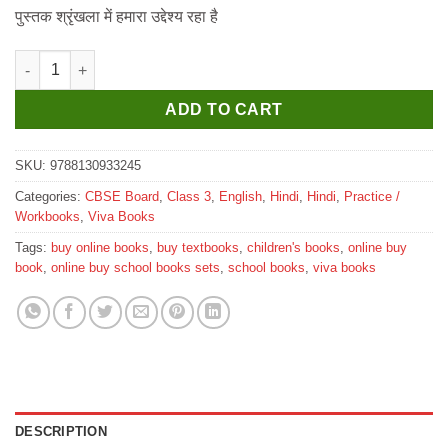
₹265.
₹255.
पुस्तक श्रृंखला में हमारा उद्देश्य रहा है
Viva Pankhudiya Abhyas Pustika for Class 3 quantity
ADD TO CART
SKU:
9788130933245
Categories:
CBSE Board
,
Class 3
,
English
,
Hindi
,
Hindi
,
Practice /
Workbooks
,
Viva Books
Tags:
buy online books
,
buy textbooks
,
children's books
,
online buy
book
,
online buy school books sets
,
school books
,
viva books
DESCRIPTION