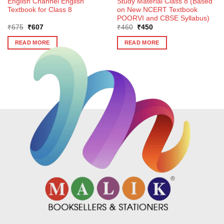
English Channel English
Study Material Class 8 (Based
Textbook for Class 8
on New NCERT Textbook
POORVI and CBSE Syllabus)
Original
Current
Original
Current
₹
675
₹
607
₹
460
₹
450
price
price
price
price
was:
is:
was:
is:
READ MORE
READ MORE
₹675.
₹607.
₹460.
₹450.