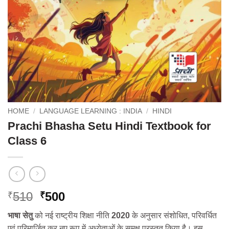
HOME
/
LANGUAGE LEARNING : INDIA
/
HINDI
Prachi Bhasha Setu Hindi Textbook for
Class 6
Original
Current
510
500
₹
₹
price
price
भाषा सेतु
को नई राष्ट्रीय शिक्षा नीति
2020
के अनुसार संशोधित, परिवर्धित
was:
is:
एवं परिमार्जित कर नए रूप में अध्येताओं के समक्ष प्रस्तुत किया है। इस