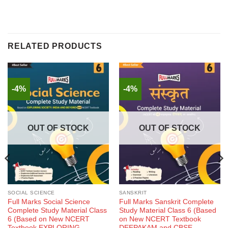
RELATED PRODUCTS
-4%
-4%
OUT OF STOCK
OUT OF STOCK
SOCIAL SCIENCE
SANSKRIT
Full Marks Social Science
Full Marks Sanskrit Complete
Complete Study Material Class
Study Material Class 6 (Based
6 (Based on New NCERT
on New NCERT Textbook
Textbook EXPLORING
DEEPAKAM and CBSE