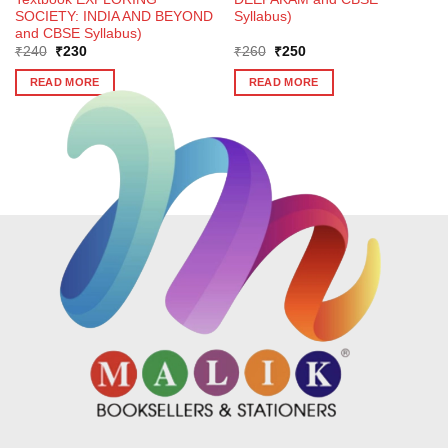
SOCIETY: INDIA AND BEYOND
Syllabus)
and CBSE Syllabus)
Original
Current
Original
Current
₹
240
₹
230
₹
260
₹
250
price
price
price
price
was:
is:
was:
is:
READ MORE
READ MORE
₹240.
₹230.
₹260.
₹250.