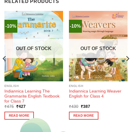
RELATED PRODUCTS
-10%
-10%
OUT OF STOCK
OUT OF STOCK
ENGLISH
ENGLISH
Indiannica Learning The
Indiannica Learning Weaver
Grammarite English Textbook
English for Class 4
for Class 7
Original
Current
Original
Current
₹
475
₹
427
₹
430
₹
387
price
price
price
price
was:
is:
was:
is:
READ MORE
READ MORE
₹475.
₹427.
₹430.
₹387.