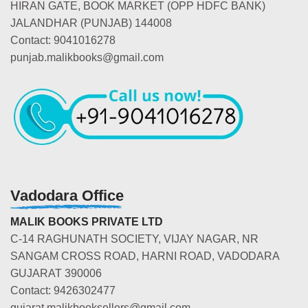
HIRAN GATE, BOOK MARKET (OPP HDFC BANK)
JALANDHAR (PUNJAB) 144008
Contact: 9041016278
punjab.malikbooks@gmail.com
Vadodara Office
MALIK BOOKS PRIVATE LTD
C-14 RAGHUNATH SOCIETY, VIJAY NAGAR, NR
SANGAM CROSS ROAD, HARNI ROAD, VADODARA
GUJARAT 390006
Contact: 9426302477
gujarat.malikbooksellers@gmail.com