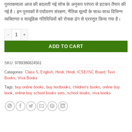
पुस्तकमाला आज की बदलती नई सोच के अनुरूप परंपरा से हटकर तैयार की
₹525.
₹520.
गई है। इन पुस्तकों में पर्यावरण संरक्षण, नैतिक मूल्यों के साथ-साथ विभिन्न
व्यक्तिगत व सामूहिक गतिविधियों को रोचक ढंग से प्रस्तुत किया गया है।
Viva ICSE Sanchita Hindi Pathmala Evam Abhyas Pustika for Cla
ADD TO CART
SKU:
9789386824561
Categories:
Class 5
,
English
,
Hindi
,
Hindi
,
ICSE/ISC Board
,
Text
Books
,
Viva Books
Tags:
buy online books
,
buy textbooks
,
children's books
,
online buy
book
,
online buy school books sets
,
school books
,
viva books