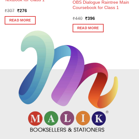
OBS Dialogue Raintree Main
Coursebook for Class 1
Original
Current
₹
307
₹
276
price
price
Original
Current
was:
is:
₹
440
₹
396
READ MORE
price
price
₹307.
₹276.
was:
is:
READ MORE
₹440.
₹396.